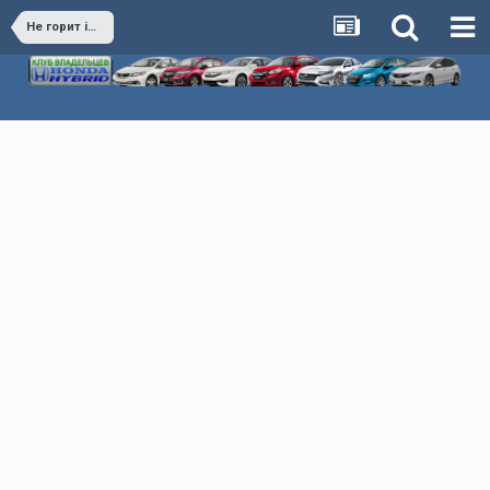
Не горит ima и чек!горит малый Аккум.