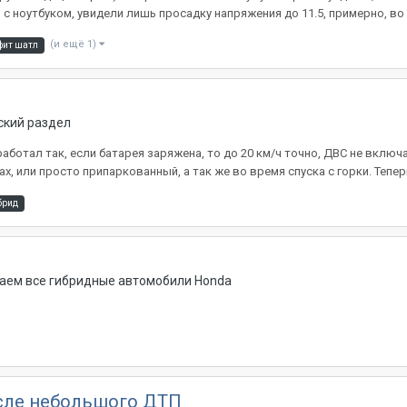
с ноутбуком, увидели лишь просадку напряжения до 11.5, примерно, во 
(и ещё 1)
фит шатл
ский раздел
ботал так, если батарея заряжена, то до 20 км/ч точно, ДВС не включал
, или просто припаркованный, а так же во время спуска с горки. Теперь 
брид
даем все гибридные автомобили Honda
осле небольшого ДТП