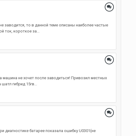
не заводится, то в данной теме описаны наиболее частые
 ток, короткое за...
 а машина не хочет после заводиться! Привозил местных
шатл гибрид 15гв...
При диагностике батарее показала ошибку U0301(не