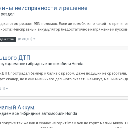
ичины неисправности и решение.
 раздел
од капотом решает 95% поломок. Если автомобиль по какой-то причине 
ности: Неисправный аккумулятор (недостаточное напряжение и пусковой
(и ещё 3)
двигатель
льшого ДТП
Обсуждаем все гибридные автомобили Honda
 ДТП, пострадал бампер и балка с крабом, даже подушки не сработали,
 сканер, но и они мне ничего дельного сказать не могут, машина хонда 
ё 1)
 малый Аккум.
уждаем все гибридные автомобили Honda
покупке так же как и сейчас не горит lma и чек но горит малый Аккум. 