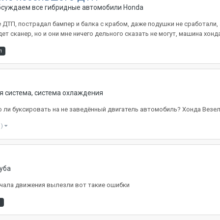
Обсуждаем все гибридные автомобили Honda
 ДТП, пострадал бампер и балка с крабом, даже подушки не сработали,
 сканер, но и они мне ничего дельного сказать не могут, машина хонда 
п
я система, система охлаждения
 ли буксировать на не заведённый двигатель автомобиль? Хонда Везел,
1)
уба
ачала движения вылезли вот такие ошибки
l