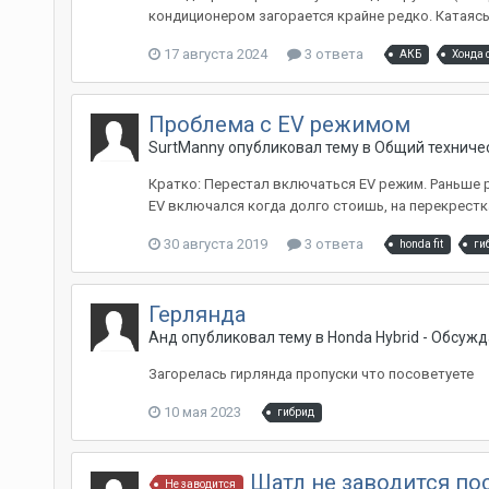
кондиционером загорается крайне редко. Катаясь 
17 августа 2024
3 ответа
АКБ
Хонда 
Проблема с EV режимом
SurtManny
опубликовал тему в
Общий техниче
Кратко: Перестал включаться EV режим. Раньше ра
EV включался когда долго стоишь, на перекрестках
30 августа 2019
3 ответа
honda fit
ги
Герлянда
Анд
опубликовал тему в
Honda Hybrid - Обсуж
Загорелась гирлянда пропуски что посоветуете
10 мая 2023
гибрид
Шатл не заводится п
Не заводится