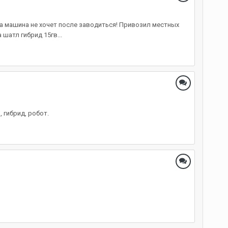
 а машина не хочет после заводиться! Привозил местных
шатл гибрид 15гв...
 гибрид, робот.