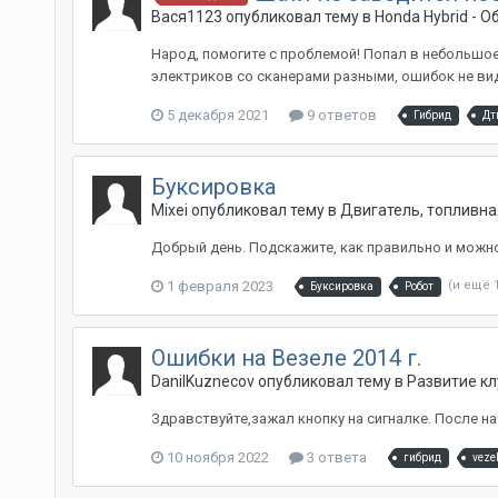
Вася1123
опубликовал тему в
Honda Hybrid - 
Народ, помогите с проблемой! Попал в небольшое
электриков со сканерами разными, ошибок не видет
5 декабря 2021
9 ответов
Гибрид
Дт
Буксировка
Mixei
опубликовал тему в
Двигатель, топливна
Добрый день. Подскажите, как правильно и можно
1 февраля 2023
(и ещё 
Буксировка
Робот
Ошибки на Везеле 2014 г.
DanilKuznecov
опубликовал тему в
Развитие кл
Здравствуйте,зажал кнопку на сигналке. После н
10 ноября 2022
3 ответа
гибрид
veze