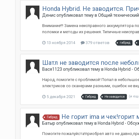
Honda Hybrid. Не заводится. Пр
Денис
опубликовал тему в
Общий технический
Внимание!!! Замена неисправного аккумулятора п
поломки и методы их решения. Типичные неисправ
13 ноября 2014
379 ответов
гибрид
Шатл не заводится после небо
Вася1123
опубликовал тему в
Honda Hybrid - 
Народ, помогите с проблемой! Попал в небольшое
электриков со сканерами разными, ошибок не видет
5 декабря 2021
(и ещ
Гибрид
Не заводится
Не горит ima и чек!горит
Гибрид
Батыр
опубликовал тему в
Honda Hybrid - Обс
Помогите пожалуйста!приобрел авто не давно,при 