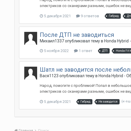
электриков со сканерами разными, ошибок не видет
5 декабря 2021
9 ответов
Гибрид
Дт
После ДТП не заводиться
Михаил1337
опубликовал тему в
Honda Hybrid
5 ноября 2022
1 ответ
ДТП
Honda Fit 
Шатл не заводится после небо
Вася1123
опубликовал тему в
Honda Hybrid - 
Народ, помогите с проблемой! Попал в небольшое
электриков со сканерами разными, ошибок не видет
5 декабря 2021
(и ещ
Гибрид
Не заводится
Главная
Поиск