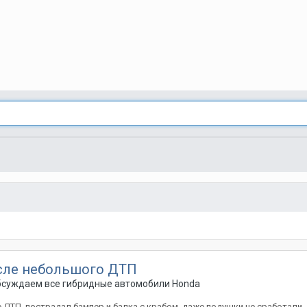
осле небольшого ДТП
Обсуждаем все гибридные автомобили Honda
 ДТП, пострадал бампер и балка с крабом, даже подушки не сработали,