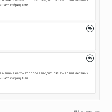
шатл гибрид 15гв...
 а машина не хочет после заводиться! Привозил местных
шатл гибрид 15гв...
Вся активность