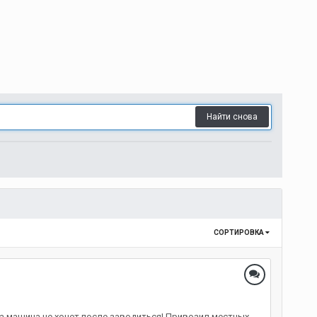
Найти снова
СОРТИРОВКА
 а машина не хочет после заводиться! Привозил местных