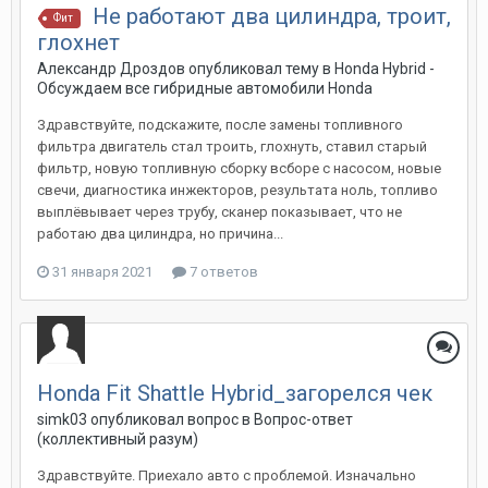
Не работают два цилиндра, троит,
Фит
глохнет
Александр Дроздов
опубликовал тему в
Honda Hybrid -
Обсуждаем все гибридные автомобили Honda
Здравствуйте, подскажите, после замены топливного
фильтра двигатель стал троить, глохнуть, ставил старый
фильтр, новую топливную сборку всборе с насосом, новые
свечи, диагностика инжекторов, результата ноль, топливо
выплёвывает через трубу, сканер показывает, что не
работаю два цилиндра, но причина...
31 января 2021
7 ответов
Honda Fit Shattle Hybrid_загорелся чек
simk03
опубликовал вопрос в
Вопрос-ответ
(коллективный разум)
Здравствуйте. Приехало авто с проблемой. Изначально