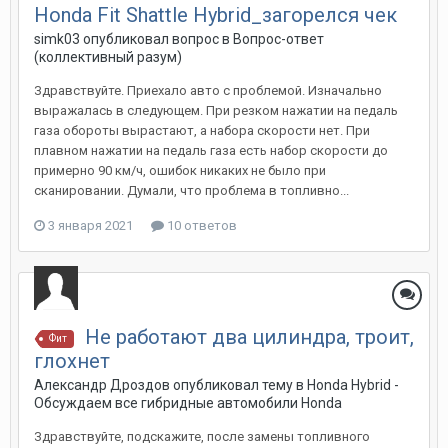
Honda Fit Shattle Hybrid_загорелся чек
simk03
опубликовал вопрос в
Вопрос-ответ
(коллективный разум)
Здравствуйте. Приехало авто с проблемой. Изначально
выражалась в следующем. При резком нажатии на педаль
газа обороты вырастают, а набора скорости нет. При
плавном нажатии на педаль газа есть набор скорости до
примерно 90 км/ч, ошибок никаких не было при
сканировании. Думали, что проблема в топливно...
3 января 2021
10 ответов
Не работают два цилиндра, троит,
Фит
глохнет
Александр Дроздов
опубликовал тему в
Honda Hybrid -
Обсуждаем все гибридные автомобили Honda
Здравствуйте, подскажите, после замены топливного