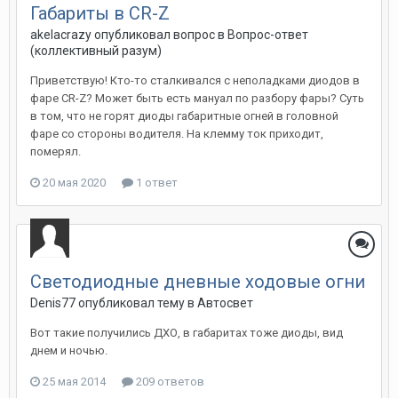
Габариты в CR-Z
akelacrazy
опубликовал вопрос в
Вопрос-ответ
(коллективный разум)
Приветствую! Кто-то сталкивался с неполадками диодов в
фаре CR-Z? Может быть есть мануал по разбору фары? Суть
в том, что не горят диоды габаритные огней в головной
фаре со стороны водителя. На клемму ток приходит,
померял.
20 мая 2020
1 ответ
Светодиодные дневные ходовые огни
Denis77
опубликовал тему в
Автосвет
Вот такие получились ДХО, в габаритах тоже диоды, вид
днем и ночью.
25 мая 2014
209 ответов