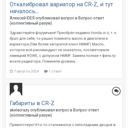
Откалибровал вариатор на CR-Z, и тут
началось...
Алексей IDEЯ
опубликовал вопрос в
Вопрос-ответ
(коллективный разум)
Здравствуйте форумчане! Приобрёл недавно honda cr-z, т. к.
брал для себя, то решил поменять масло в двигателе и
вариаторе.(Тем более загорелся ключ HMMF) Масло,
которое всё рекомендуют не оказалось, посоветовали
немецкий ROWE, с допуском HMMF. Замена полная + фильтр
возле радиатора. Поменяли уровень...
7 августа 2024
1 ответ
Габариты в CR-Z
akelacrazy
опубликовал вопрос в
Вопрос-ответ
(коллективный разум)
Приветствую! Кто-то сталкивался с неполадками диодов в