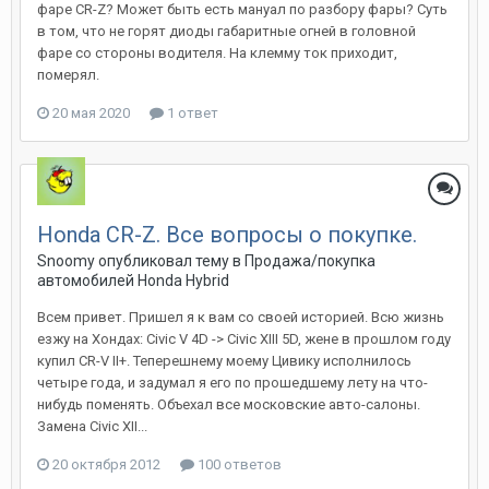
фаре CR-Z? Может быть есть мануал по разбору фары? Суть
в том, что не горят диоды габаритные огней в головной
фаре со стороны водителя. На клемму ток приходит,
померял.
20 мая 2020
1 ответ
Honda CR-Z. Все вопросы о покупке.
Snoomy
опубликовал тему в
Продажа/покупка
автомобилей Honda Hybrid
Всем привет. Пришел я к вам со своей историей. Всю жизнь
езжу на Хондах: Civic V 4D -> Civic XIII 5D, жене в прошлом году
купил CR-V II+. Теперешнему моему Цивику исполнилось
четыре года, и задумал я его по прошедшему лету на что-
нибудь поменять. Объехал все московские авто-салоны.
Замена Civic XII...
20 октября 2012
100 ответов