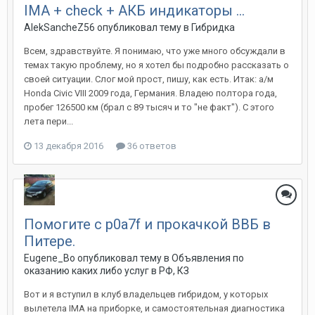
IMA + check + АКБ индикаторы ...
AlekSancheZ56
опубликовал тему в
Гибридка
Всем, здравствуйте. Я понимаю, что уже много обсуждали в
темах такую проблему, но я хотел бы подробно рассказать о
своей ситуации. Слог мой прост, пишу, как есть. Итак: а/м
Honda Civic VIII 2009 года, Германия. Владею полтора года,
пробег 126500 км (брал с 89 тысяч и то "не факт"). С этого
лета пери...
13 декабря 2016
36 ответов
Помогите с p0a7f и прокачкой ВВБ в
Питере.
Eugene_Bo
опубликовал тему в
Объявления по
оказанию каких либо услуг в РФ, КЗ
Вот и я вступил в клуб владельцев гибридом, у которых
вылетела IMA на приборке, и самостоятельная диагностика