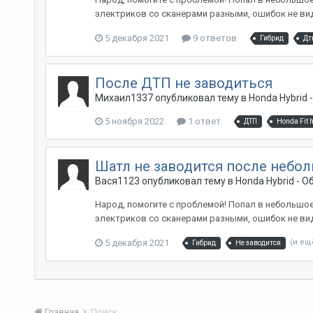
электриков со сканерами разными, ошибок не видет
5 декабря 2021
9 ответов
Гибрид
Дт
После ДТП не заводиться
Михаил1337
опубликовал тему в
Honda Hybrid
5 ноября 2022
1 ответ
ДТП
Honda Fit 
Шатл не заводится после небо
Вася1123
опубликовал тему в
Honda Hybrid - 
Народ, помогите с проблемой! Попал в небольшое
электриков со сканерами разными, ошибок не видет
5 декабря 2021
(и ещ
Гибрид
Не заводится
Главная
Поиск