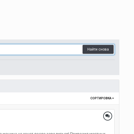
Найти снова
СОРТИРОВКА
 а машина не хочет после заводиться! Привозил местных