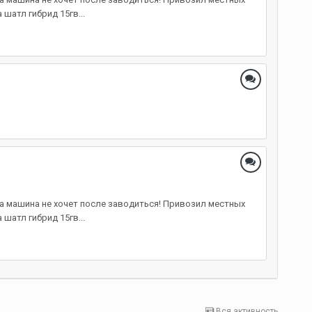
шатл гибрид 15гв...
 а машина не хочет после заводиться! Привозил местных
шатл гибрид 15гв...
Вся активность