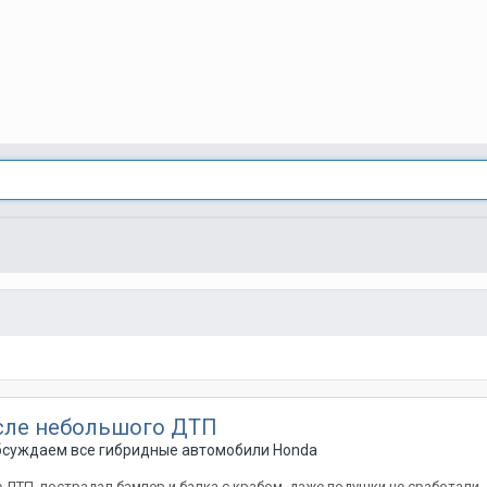
осле небольшого ДТП
Обсуждаем все гибридные автомобили Honda
 ДТП, пострадал бампер и балка с крабом, даже подушки не сработали,