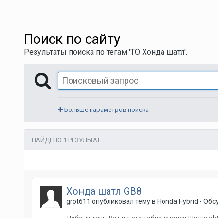
Поиск по сайту
Результаты поиска по тегам 'ТО Хонда шатл'.
Больше параметров поиска
НАЙДЕНО 1 РЕЗУЛЬТАТ
Хонда шатл GB8
grot611
опубликовал тему в
Honda Hybrid - Об
Добрый день. Вот и я стал обладателем Шатла gb