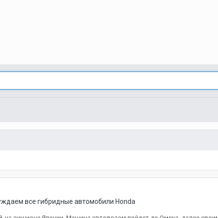
суждаем все гибридные автомобили Honda
8, на аукционе Японии. Машина автовозом пойдет до Омска, далее своим