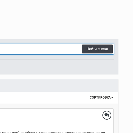
Найти снова
СОРТИРОВКА
не ладен), в общем, толи розетка сдохла в панели, толи