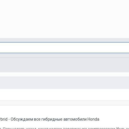
ybrid - Обсуждаем все гибридные автомобили Honda
 Пару недель назад, качал колесо товарищу его компрессором (будь он 