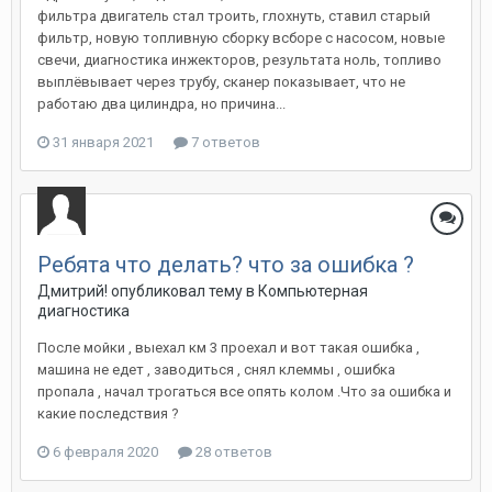
фильтра двигатель стал троить, глохнуть, ставил старый
фильтр, новую топливную сборку всборе с насосом, новые
свечи, диагностика инжекторов, результата ноль, топливо
выплёвывает через трубу, сканер показывает, что не
работаю два цилиндра, но причина...
31 января 2021
7 ответов
Ребята что делать? что за ошибка ?
Дмитрий!
опубликовал тему в
Компьютерная
диагностика
После мойки , выехал км 3 проехал и вот такая ошибка ,
машина не едет , заводиться , снял клеммы , ошибка
пропала , начал трогаться все опять колом .Что за ошибка и
какие последствия ?
6 февраля 2020
28 ответов