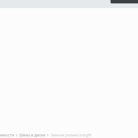
бенности
Шины и диски
Зимняя резина Insight