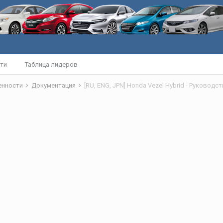
ти
Таблица лидеров
бенности
Документация
[RU, ENG, JPN] Honda Vezel Hybrid - Руковод