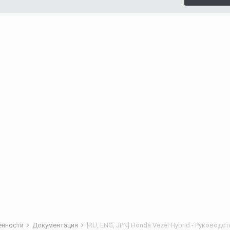
бенности
Документация
[RU, ENG, JPN] Honda Vezel Hybrid - Руковод