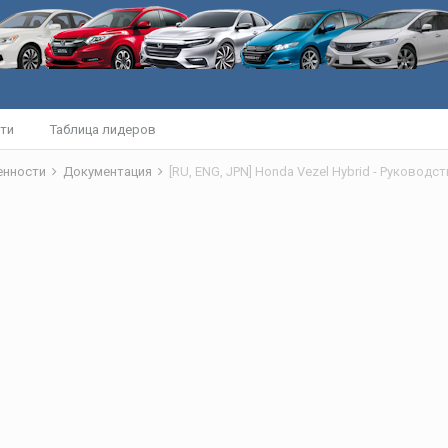
ти
Таблица лидеров
бенности
Документация
[RU, ENG, JPN] Honda Vezel Hybrid - Руковод