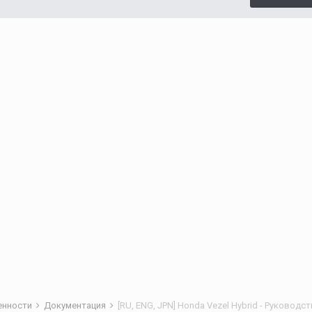
бенности
Документация
[RU, ENG, JPN] Honda Vezel Hybrid - Руковод