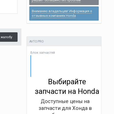
решает большинство проблем
Вниманию владельцев! Информация о
отзывных компаниях Honda
 жалобу
AVTO.PRO
Блок запчастей
Выбирайте
запчасти на Honda
Доступные цены на
запчасти для Хонда в