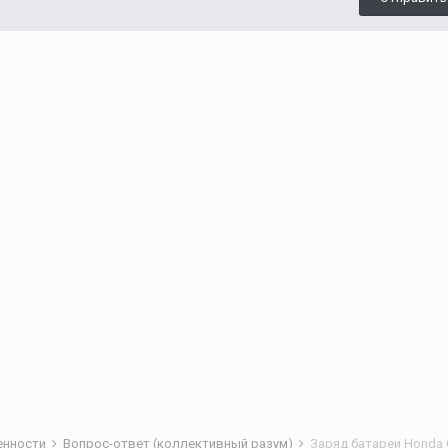
бенности
Вопрос-ответ (коллективный разум)
Заряд батареи Honda C