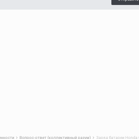
бенности
Вопрос-ответ (коллективный разум)
Заряд батареи Honda C