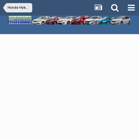
Honda Hybrid - Обсуждаем все гибридные автомобили Honda