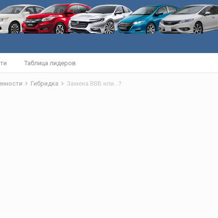
ти
Таблица лидеров
бенности
Гибридка
Замена ВВБ или...?