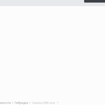
бенности
Гибридка
Замена ВВБ или...?