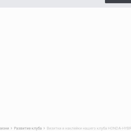
жизни
Развитие клуба
Визитки и наклейки нашего клуба HONDA-HYBRI