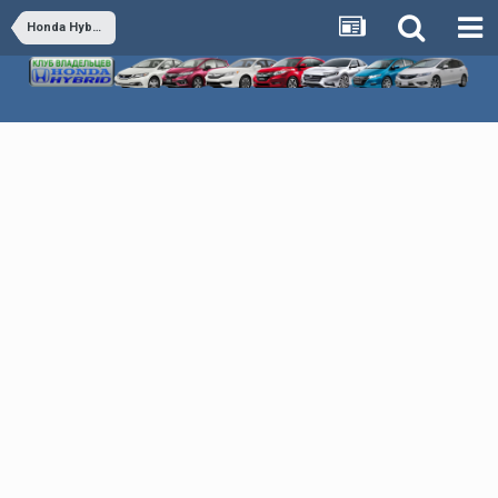
Honda Hybrid - Обсуждаем все гибридные автомобили Honda