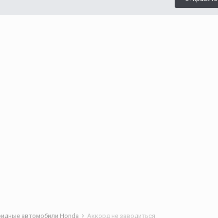
бридные автомобили Honda
Аккорд не заводиться