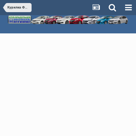
Курилка Флудилка