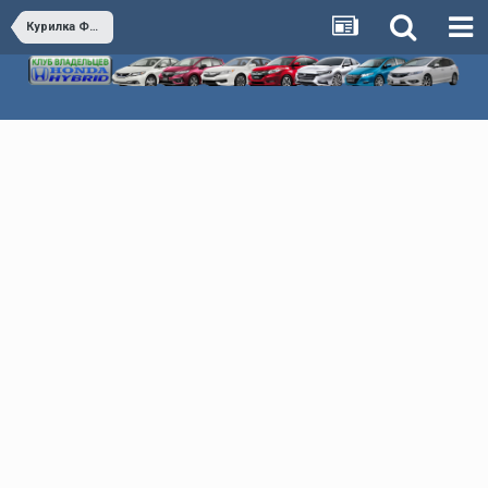
Курилка Флудилка