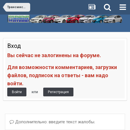
Трансмиссия
Вход
Вы сейчас не залогинены на форуме.
Для возможности комментариев, загрузки
файлов, подписок на ответы - вам надо
войти.
или
Войти
Регистрация
Дополнительно: введите текст жалобы.