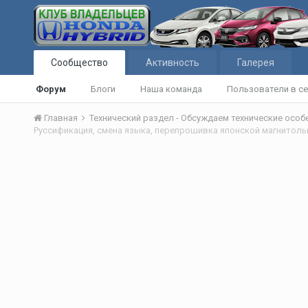
Сообщество
Активность
Галерея
Форум
Блоги
Наша команда
Пользователи в се
Главная
Технический раздел - Обсуждаем технические осо
Руссификация, смена языка, перепрошивка японской магнитол