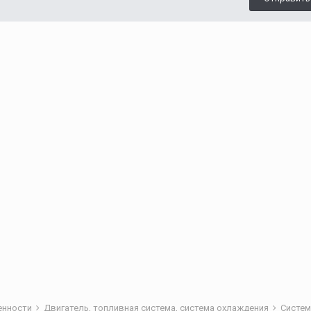
бенности
Двигатель, топливная система, система охлаждения
Систем