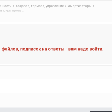
бенности
Ходовая, тормоза, управление
Амортизаторы
каталожные номера стоек и амортизаторов insight (из каталогов фирм производителей)
файлов, подписок на ответы - вам надо войти.