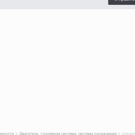
бенности
Двигатель, топливная система, система охлаждения
Цокает