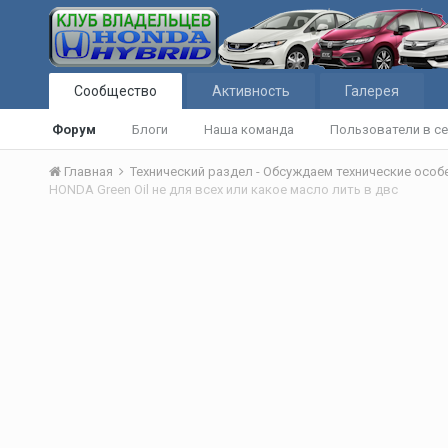
Сообщество
Активность
Галерея
Форум
Блоги
Наша команда
Пользователи в се
Главная
Технический раздел - Обсуждаем технические осо
HONDA Green Oil не для всех или какое масло лить в двс