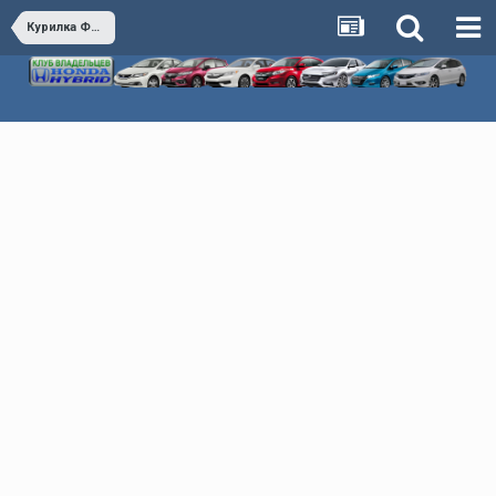
Курилка Флудилка