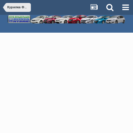
Курилка Флудилка