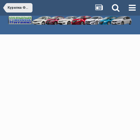
Курилка Флудилка