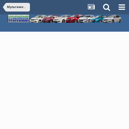
Мультимедиа & Автозвук & Электроника & Сигнализация