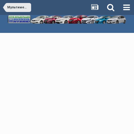
Мультимедиа & Автозвук & Электроника & Сигнализация