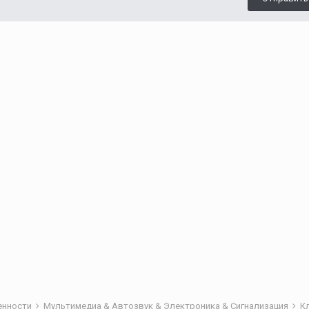
бенности
Мультимедиа & Автозвук & Электроника & Сигнализация
К