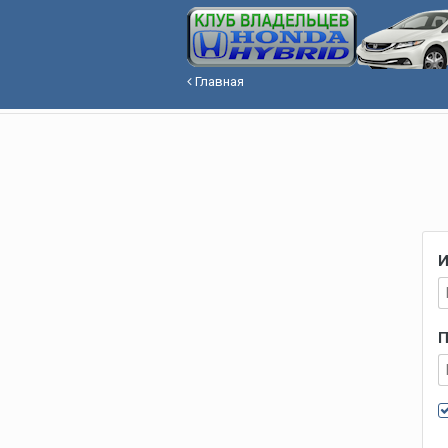
Главная
И
П