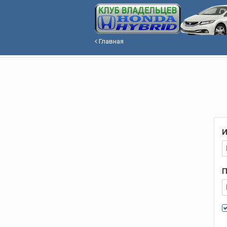
Главная
И
П