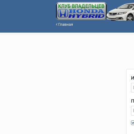
Главная
И
П