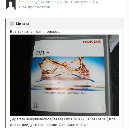
Запись опубликована
pzk06
·
17 августа 2014
1 196 просмотров
Цитата
Вот так выглядит японское;
, ну а так американское;[ATTACH=CONFIG]2301[/ATTACH'],все
они подойдут в наш варик. Это одно и тоже.