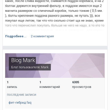
каких, после слива жидкости, снимается поддон коробаса, и на 2
болтах держится внутренний фильтр, в поддоне имеются еще 2
магнита размером со спичечный коробок, только тонкие ( 0,5 мм.
), болты крепления поддона разного размера, не путать ))), все
Отправлено с моего iPhone используя Tapatalk
покупал еще летом, так что что сколько стоит ща не знаю, кроме
того что перечислил покупать больше не чего не надо, а то кто то
там резиновое колечко докупал, не все в комплекте,
для замены
понадобилось :
Подробнее...
2 комментария
Масло для вариатора Honda — для CVT, 4L, Japan Honda
0826099904
ФИЛЬТР коробки (OEM): 25430-PLR-003 "Проточный"
Blog Mark
25420 – RBL – 003 - Внутренний / мелкой очистки
Блог пользователя:
Mark
21814 – RPS – 000 - Прокладка поддона
1
1
6305
запись
комментарий
просмотров
ПОСЛЕДНИЕ ЗАПИСИ
фит-гибрид faq