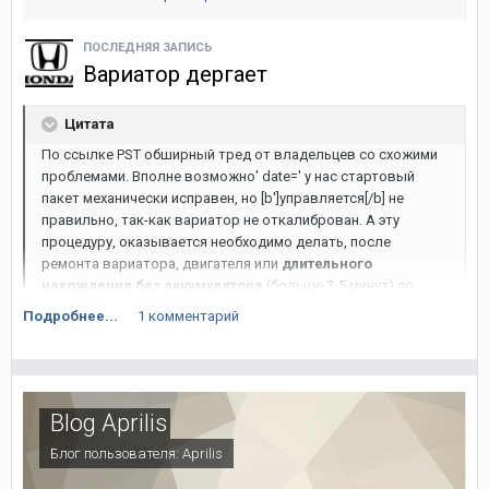
А вообще коврики очень хорошие, еще один эфект ФАУ
появился. Раньше у тех кто садился в машину впервые
возникал ФАУ какая приборка в инсайте, сейчас еще и фау
ПОСЛЕДНЯЯ ЗАПИСЬ
какие коврики, где взял )))[/quote']
Вариатор дергает
Цитата
По ссылке PST обширный тред от владельцев со схожими
проблемами. Вполне возможно' date=' у нас стартовый
пакет механически исправен, но [b']управляется[/b] не
правильно, так-как вариатор не откалиброван. А эту
процедуру, оказывается необходимо делать, после
ремонта вариатора, двигателя или
длительного
нахождения без аккумулятора
(больше 3-5 минут) по
мануалу. Наш вариант последний, ибо корабль, поезд, и
Подробнее...
1 комментарий
автомобилевоз, там все со снятым AКБ.
Приведу выжимки из форума фитоводов. Есть два способа
Blog Aprilis
калибровки:
Блог пользователя:
Aprilis