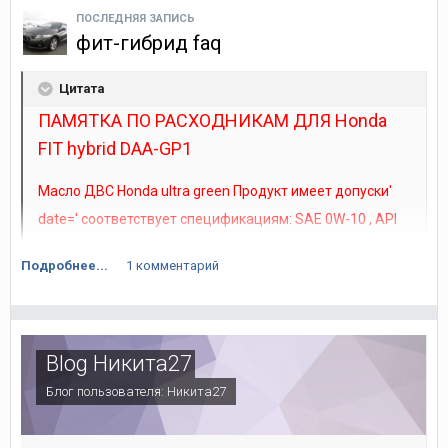
ПОСЛЕДНЯЯ ЗАПИСЬ
фит-гибрид faq
Цитата
ПАМЯТКА ПО РАСХОДНИКАМ ДЛЯ Honda
FIT hybrid DAA-GP1
Всем УДАЧИ!
Масло ДВС Honda ultra green Продукт имеет допуски'
date=' соответствует спецификациям: SAE 0W-10 , API
SN, ILSAC GF-5
Подробнее...
1 комментарий
Если такого нет заливаем это
Масло моторное Honda Ultra LEO SN 0w20 (синтетика) 4
литра 08217-99974
Blog Никита27
Блог пользователя:
Никита27
Масло для вариатора Honda - Трансмиссионное масло
HONDA HMMF для CVT, 4L, Japan Honda 0826099904