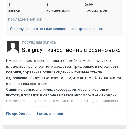
1
1
3499
запись
комментарий
просмотров
ПОСЛЕДНИЕ ЗАПИСИ
Stingray - качественные резиновые коврики в салон …
ПОСЛЕДНЯЯ ЗАПИСЬ
Stingray - качественные резиновые коврики в салон Volkswagen Golf 5.
Именно по состоянию салона автомобиля можно судить о
владельце транспортного средства. Пришедшие в негодность
коврики, порванная обивка сидений и грязные стекла
однозначно свидетельствуют о том, что автомобиль находится
в плачевном состоянии.
Одним из самых значимых аксессуаров, обеспечивающим
чистоту и порядок в салоне является автомобильный коврик.
Основное назначение этого элемента – защита днища машины
от преждевременной коррозии и механических повреждений.
Своевременная замена этого относительно недорогого
Подробнее...
1 комментарий
аксессуара позволит избежать дорогостоящего ремонта,
связанного с устранением последствий коррозионного