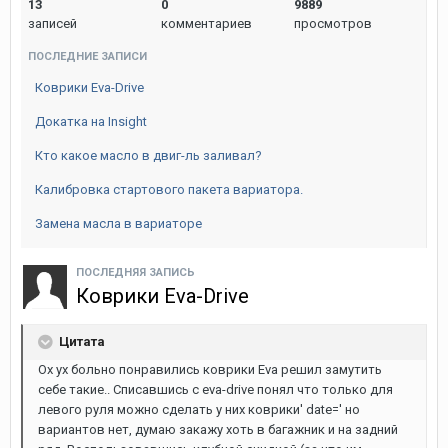
13
0
9889
Фильтр воздушный ДВС (OEM): 17220-RBJ-000
записей
комментариев
просмотров
ПОСЛЕДНИЕ ЗАПИСИ
Фильтр салона (OEM): 80291-TF0-941
Коврики Eva-Drive
Фильтр масляный двигателя (OEM): 15400-RTA-003 и
Докатка на Insight
15400-RTA-004
Кто какое масло в двиг-ль заливал?
ФИЛЬТР коробки (OEM): 25430-PLR-003 «Проточный
Калибровка стартового пакета вариатора.
специально поставили. что бы в варик не лазить зря,
Замена масла в вариаторе
меняется при каждой замене масла, т.е. через 40000
км. Стоит между радиатором и двигателем. под
ПОСЛЕДНЯЯ ЗАПИСЬ
капотом видно! Номер фильтра; 25430-PLR-003! Ну а
Коврики Eva-Drive
ключ, простой квадрат 3/8, он же средний, ну и шайба
нужна под пробку, номер; 90471-PX4-000.»
Цитата
Ох ух больно понравились коврики Eva решил замутить
СВЕЧИ
себе такие.. Списавшись с eva-drive понял что только для
левого руля можно сделать у них коврики' date=' но
Оригинальные номер (OEM): 12290-RBJ-003
вариантов нет, думаю закажу хоть в багажник и на задний