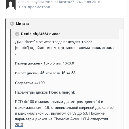
Запись опубликована
Никита27
·
24 июля 2016
1 776 просмотров
Цитата
Denisich;34554 писал:
Дык' date=' а от чего тогда подходит-то???
[/quote']подойдет все что угодно с такими параметрами
:
Размер дисков -
15x5.5 или
16x6.0
Вылет диска - 45 или если 16 то 53
Сверловка
4x100
Параметры дисков
Honda
Insight
:
PCD 4x100 с минимальным диаметром диска 14 и
максимальным - 16, с минимальной шириной диска 5.5J
и максимальной 6J, вылетом от 39 до 53. Похожие
параметры дисков на
Chevrolet Aveo 1.6i 4 отверстия
2013