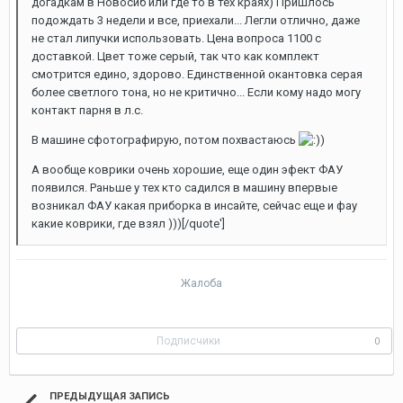
догадкам в Новосиб или где то в тех краях) Пришлось
подождать 3 недели и все, приехали... Легли отлично, даже
не стал липучки использовать. Цена вопроса 1100 с
доставкой. Цвет тоже серый, так что как комплект
смотрится едино, здорово. Единственной окантовка серая
более светлого тона, но не критично... Если кому надо могу
контакт парня в л.с.
В машине сфотографирую, потом похвастаюсь
)
А вообще коврики очень хорошие, еще один эфект ФАУ
появился. Раньше у тех кто садился в машину впервые
возникал ФАУ какая приборка в инсайте, сейчас еще и фау
какие коврики, где взял )))[/quote']
Жалоба
Подписчики
0
ПРЕДЫДУЩАЯ ЗАПИСЬ