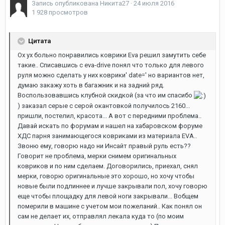
Запись опубликована
Никита27
·
24 июля 2016
1 928 просмотров
Цитата
Ох ух больно понравились коврики Eva решил замутить себе
такие.. Списавшись с eva-drive понял что только для левого
руля можно сделать у них коврики' date=' но вариантов нет,
думаю закажу хоть в багажник и на задний ряд.
Воспользовавшись клубной скидкой (за что им спасибо
) заказал серые с серой окантовкой получилось 2160...
пришли, постелил, красота... А вот с передними проблема..
Давай искать по форумам и нашел на хабаровском форуме
ХДС парня занимающегося ковриками из материала EVA..
Звоню ему, говорю надо ни Инсайт правый руль есть??
Говорит не проблема, мерки снимем оригинальных
ковриков и по ним сделаем. Договорились, приехал, снял
мерки, говорю оригинальные это хорошо, но хочу чтобы
новые были подлиннее и лучше закрывали пол, хочу говорю
еще чтобы площадку для левой ноги закрывали... Вобщем
померили в машине с учетом мои пожеланий.. Как понял он
сам не делает их, отправлял лекала куда то (по моим