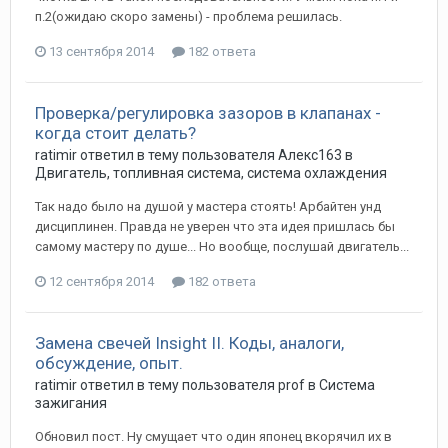
п.2(ожидаю скоро замены) - проблема решилась.
13 сентября 2014
182 ответа
Проверка/регулировка зазоров в клапанах -
когда стоит делать?
ratimir
ответил в тему пользователя
Алекс163
в
Двигатель, топливная система, система охлаждения
Так надо было на душой у мастера стоять! Арбайтен унд
дисциплинен. Правда не уверен что эта идея пришлась бы
самому мастеру по душе... Но вообще, послушай двигатель...
12 сентября 2014
182 ответа
Замена свечей Insight II. Коды, аналоги,
обсуждение, опыт.
ratimir
ответил в тему пользователя
prof
в
Система
зажигания
Обновил пост. Ну смущает что один японец вкорячил их в