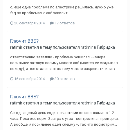
о, еще одна проблема по электрике решилась. нужно уже
faq по проблемам с акб запилить.
20 сентября 2014
17 ответов
Глючит ВВБ?
ratimir
ответил в тему пользователя
ratimir
в
Гибридка
ответственно заявляю - проблема решилась - вчера
посильнее затянул клемму малого акб (мастер ее скидывал
походу), и все стало ништяк тему можно закрывать. или в...
16 сентября 2014
30 ответов
Глючит ВВБ?
ratimir
ответил в тему пользователя
ratimir
в
Гибридка
Сегодня целый день ездил, с частыми остановками по 1-2
часа. Пока все норм. Завтра с утра - контрольная проверка.
А вообще, я посильнее одел клемму +, так что посмотрим...