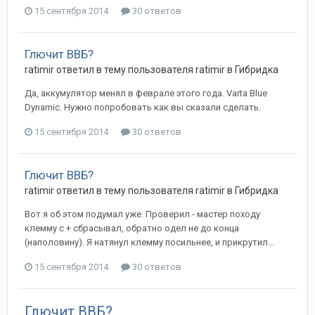
15 сентября 2014
30 ответов
Глючит ВВБ?
ratimir
ответил в тему пользователя
ratimir
в
Гибридка
Да, аккумулятор менял в феврале этого года. Varta Blue
Dynamic. Нужно попробовать как вы сказали сделать.
15 сентября 2014
30 ответов
Глючит ВВБ?
ratimir
ответил в тему пользователя
ratimir
в
Гибридка
Вот я об этом подумал уже. Проверил - мастер походу
клемму с + сбрасывал, обратно одел не до конца
(наполовину). Я натянул клемму посильнее, и прикрутил...
15 сентября 2014
30 ответов
Глючит ВВБ?