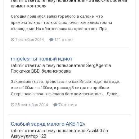
ratimir
ответил в тему пользователя
<StreloK>
в
Система
климат-контроля
Сегодня появился запах горелого в салоне. Что
примечательно - только с включенным климатом на
охлаждение. На обогрев запаха горелого нет. При...
7 октября 2014
121 ответ
migeles ты полный идиот
ratimir
ответил в тему пользователя
SergAgent
в
Прокачка ВВБ, балансировка
Закрываю глаза, представляю как Инсайт едет на воде,
всего 100мл на 100км, и расход 3 литра по пробкам.
Открываю глаза - не, слава богу померещилось... Даже...
25 сентября 2014
74 ответа
Слабый заряд малого АКБ 12v
ratimir
ответил в тему пользователя
Zazik007
в
Аккумулятор 12В