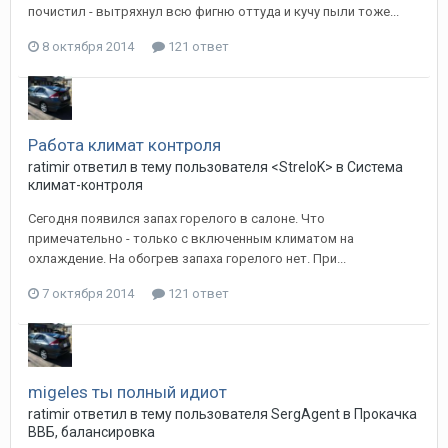
почистил - вытряхнул всю фигню оттуда и кучу пыли тоже...
8 октября 2014
121 ответ
Работа климат контроля
ratimir
ответил в тему пользователя
<StreloK>
в
Система
климат-контроля
Сегодня появился запах горелого в салоне. Что
примечательно - только с включенным климатом на
охлаждение. На обогрев запаха горелого нет. При...
7 октября 2014
121 ответ
migeles ты полный идиот
ratimir
ответил в тему пользователя
SergAgent
в
Прокачка
ВВБ, балансировка