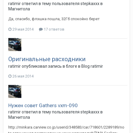
ratimir
ответил в тему пользователя
stepkaxxx
в
Магнитола
Да, спасибо, флэшка пошла, 32Гб спокойно берет
29 мая 2014
17 ответов
Оригинальные расходники
ratimir
опубликовал запись в блоге в
Blog ratimir
26 мая 2014
Нужен совет Gathers vxm-090
ratimir
ответил в тему пользователя
stepkaxxx
в
Магнитола
http://minkara.carview.co.jp/userid/348583/car/718601/2289189/no