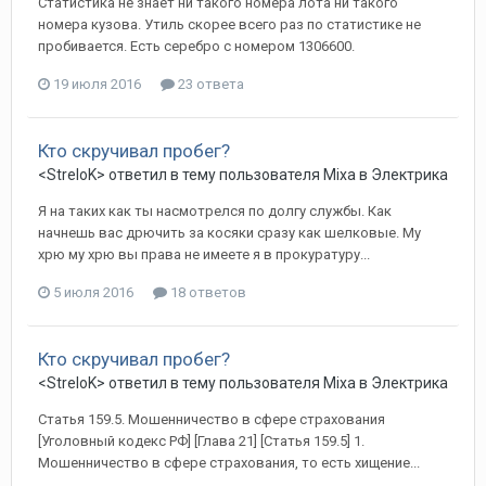
Статистика не знает ни такого номера лота ни такого
номера кузова. Утиль скорее всего раз по статистике не
пробивается. Есть серебро с номером 1306600.
19 июля 2016
23 ответа
Кто скручивал пробег?
<StreloK>
ответил в тему пользователя
Mixa
в
Электрика
Я на таких как ты насмотрелся по долгу службы. Как
начнешь вас дрючить за косяки сразу как шелковые. Му
хрю му хрю вы права не имеете я в прокуратуру...
5 июля 2016
18 ответов
Кто скручивал пробег?
<StreloK>
ответил в тему пользователя
Mixa
в
Электрика
Статья 159.5. Мошенничество в сфере страхования
[Уголовный кодекс РФ] [Глава 21] [Статья 159.5] 1.
Мошенничество в сфере страхования, то есть хищение...