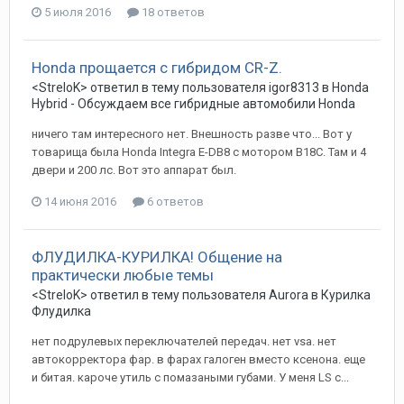
5 июля 2016
18 ответов
Honda прощается с гибридом CR-Z.
<StreloK>
ответил в тему пользователя
igor8313
в
Honda
Hybrid - Обсуждаем все гибридные автомобили Honda
ничего там интересного нет. Внешность разве что... Вот у
товарища была Honda Integra E-DB8 с мотором B18C. Там и 4
двери и 200 лс. Вот это аппарат был.
14 июня 2016
6 ответов
ФЛУДИЛКА-КУРИЛКА! Общение на
практически любые темы
<StreloK>
ответил в тему пользователя
Aurora
в
Курилка
Флудилка
нет подрулевых переключателей передач. нет vsa. нет
автокорректора фар. в фарах галоген вместо ксенона. еще
и битая. кароче утиль с помазаными губами. У меня LS c...