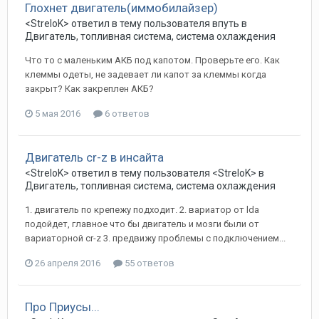
Глохнет двигатель(иммобилайзер)
<StreloK>
ответил в тему пользователя
впуть
в
Двигатель, топливная система, система охлаждения
Что то с маленьким АКБ под капотом. Проверьте его. Как
клеммы одеты, не задевает ли капот за клеммы когда
закрыт? Как закреплен АКБ?
5 мая 2016
6 ответов
Двигатель сr-z в инсайта
<StreloK>
ответил в тему пользователя
<StreloK>
в
Двигатель, топливная система, система охлаждения
1. двигатель по крепежу подходит. 2. вариатор от lda
подойдет, главное что бы двигатель и мозги были от
вариаторной cr-z 3. предвижу проблемы с подключением...
26 апреля 2016
55 ответов
Про Приусы...