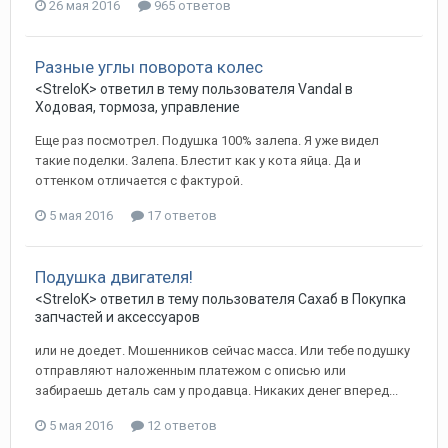
26 мая 2016
965 ответов
Разные углы поворота колес
<StreloK>
ответил в тему пользователя
Vandal
в
Ходовая, тормоза, управление
Еще раз посмотрел. Подушка 100% залепа. Я уже видел
такие поделки. Залепа. Блестит как у кота яйца. Да и
оттенком отличается с фактурой.
5 мая 2016
17 ответов
Подушка двигателя!
<StreloK>
ответил в тему пользователя
Сахаб
в
Покупка
запчастей и аксессуаров
или не доедет. Мошенников сейчас масса. Или тебе подушку
отправляют наложенным платежом с описью или
забираешь деталь сам у продавца. Никаких денег вперед...
5 мая 2016
12 ответов