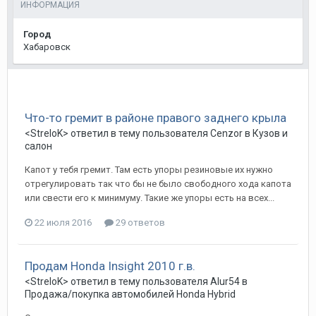
ИНФОРМАЦИЯ
Город
Хабаровск
Что-то гремит в районе правого заднего крыла
<StreloK>
ответил в тему пользователя
Cenzor
в
Кузов и
салон
Капот у тебя гремит. Там есть упоры резиновые их нужно
отрегулировать так что бы не было свободного хода капота
или свести его к минимуму. Такие же упоры есть на всех...
22 июля 2016
29 ответов
Продам Honda Insight 2010 г.в.
<StreloK>
ответил в тему пользователя
Alur54
в
Продажа/покупка автомобилей Honda Hybrid