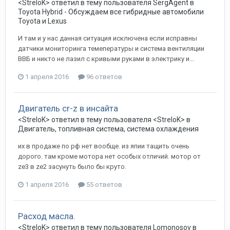
<StreloK>
ответил в тему пользователя
SergAgent
в
Toyota Hybrid - Обсуждаем все гибридные автомобили
Toyota и Lexus
И там и у нас данная ситуация исключена если исправны
датчики мониторинга темепературы и система вентиляции
ВВБ и никто не лазил с кривыми руками в электрику и...
1 апреля 2016
96 ответов
Двигатель сr-z в инсайта
<StreloK>
ответил в тему пользователя
<StreloK>
в
Двигатель, топливная система, система охлаждения
их в продаже по рф нет вообще. из япии тащить очень
дорого. там кроме мотора нет особых отличий. мотор от
ze3 в ze2 засунуть было бы круто.
1 апреля 2016
55 ответов
Расход масла.
<StreloK>
ответил в тему пользователя
Lomonosov
в