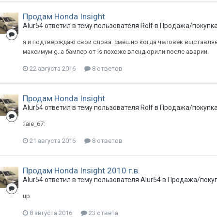
Продам Honda Insight
Alur54
ответил в тему пользователя
Rolf
в
Продажа/покупка
я и подтверждаю свои слова. смешно когда человек выставляет 
максимум g. а бампер от ls похоже впендюрили после аварии.
22 августа 2016
8 ответов
Продам Honda Insight
Alur54
ответил в тему пользователя
Rolf
в
Продажа/покупка
:laie_67:
21 августа 2016
8 ответов
Продам Honda Insight 2010 г.в.
Alur54
ответил в тему пользователя
Alur54
в
Продажа/покуп
up
8 августа 2016
23 ответа