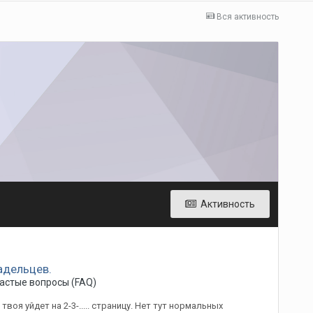
Вся активность
Активность
адельцев.
астые вопросы (FAQ)
воя уйдет на 2-3-..... страницу. Нет тут нормальных