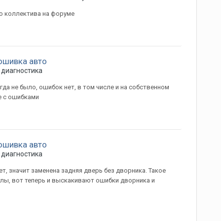
о коллектива на форуме
ошивка авто
диагностика
гда не было, ошибок нет, в том числе и на собственном
е с ошибками
ошивка авто
диагностика
ет, значит заменена задняя дверь без дворника. Такое
тлы, вот теперь и выскакивают ошибки дворника и