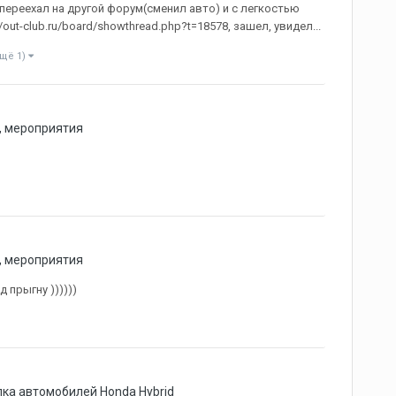
ереехал на другой форум(сменил авто) и с легкостью
ut-club.ru/board/showthread.php?t=18578, зашел, увидел...
ещё 1)
, мероприятия
, мероприятия
 прыгну ))))))
ка автомобилей Honda Hybrid