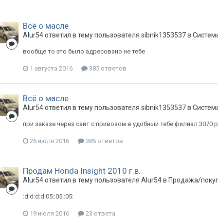
Всё о масле
Alur54
ответил в тему пользователя
sibnik1353537
в
Система
вообще то это было адресовано не тебе
1 августа 2016
385 ответов
Всё о масле
Alur54
ответил в тему пользователя
sibnik1353537
в
Система
при заказе через сайт с привозом в удобный тебе филиал 3070 ру
26 июля 2016
385 ответов
Продам Honda Insight 2010 г.в.
Alur54
ответил в тему пользователя
Alur54
в
Продажа/покуп
:d:d:d:d:05::05::05:
19 июля 2016
23 ответа