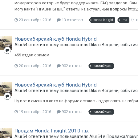
модераторов которые будут поддерживать FAQ разделов. Сам п
могу найти "ПРАВИЛЬНЫЕ" ответы на актуальные вопросы http://o
23 сентября 2016
13 ответов
(и 
honda insight
ima
Новосибирский клуб Honda Hybrid
Alur54
ответил в тему пользователя
Diks
в
Встречи, события
455 отдал с химом
20 сентября 2016
902 ответа
новосибирск
Новосибирский клуб Honda Hybrid
Alur54
ответил в тему пользователя
Diks
в
Встречи, события
Ну вот и сменил я авто на форуме остаюсь, вдруг опять на гибрид
19 сентября 2016
902 ответа
новосибирск
Продам Honda Insight 2010 г.в.
Alur54
ответил в тему пользователя
Alur54
в
Продажа/покуп