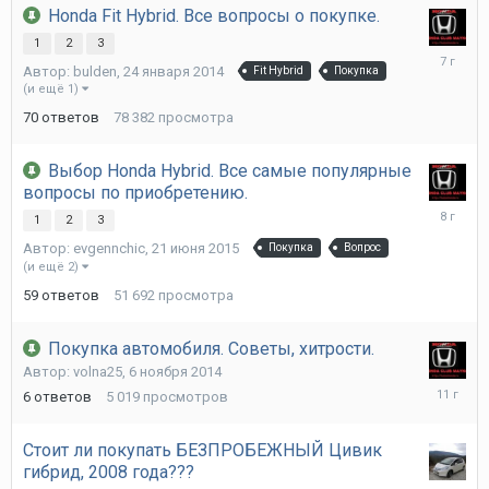
Honda Fit Hybrid. Все вопросы о покупке.
1
2
3
11
Автор:
bulden
,
24 января 2014
Fit Hybrid
Покупка
декабря
(и ещё 1)
2018
70
ответов
78 382
просмотра
Выбор Honda Hybrid. Все самые популярные
вопросы по приобретению.
27
1
2
3
февраля
Автор:
evgennchic
,
21 июня 2015
Покупка
Вопрос
2018
(и ещё 2)
59
ответов
51 692
просмотра
Покупка автомобиля. Советы, хитрости.
Автор:
volna25
,
6 ноября 2014
6
6
ответов
5 019
просмотров
ноября
2014
Стоит ли покупать БЕЗПРОБЕЖНЫЙ Цивик
гибрид, 2008 года???