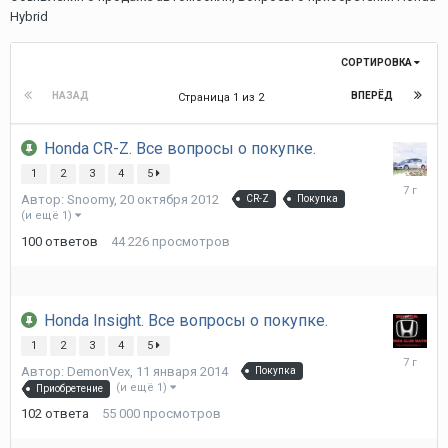
Hybrid
СОРТИРОВКА
НАЗАД
ВПЕРЁД
Страница 1 из 2
Honda CR-Z. Все вопросы о покупке.
1
2
3
4
5
25
Автор:
Snoomy
,
20 октября 2012
CR-Z
Покупка
июня
(и ещё 1)
2019
100
ответов
44 226
просмотров
Honda Insight. Все вопросы о покупке.
1
2
3
4
5
23
Автор:
DemonVex
,
11 января 2014
Покупка
декабря
(и ещё 1)
Приобретение
2018
102
ответа
55 000
просмотров