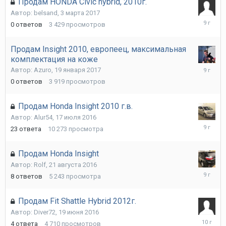
Продам HONDA Civic hybrid, 2010г.
Автор:
belsand
,
3 марта 2017
3
0
ответов
3 429
просмотров
марта
2017
Продам Insight 2010, европеец, максимальная
комплектация на коже
19
Автор:
Azuro
,
19 января 2017
января
0
ответов
3 919
просмотров
2017
Продам Honda Insight 2010 г.в.
Автор:
Alur54
,
17 июля 2016
29
23
ответа
10 273
просмотра
августа
2016
Продам Honda Insight
Автор:
Rolf
,
21 августа 2016
22
8
ответов
5 243
просмотра
августа
2016
Продам Fit Shattle Hybrid 2012г.
Автор:
Diver72
,
19 июня 2016
30
4
ответа
4 710
просмотров