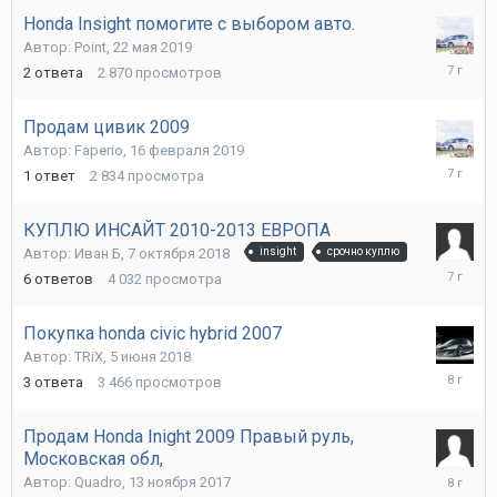
Honda Insight помогите с выбором авто.
Автор:
Point
,
22 мая 2019
27
2
ответа
2 870
просмотров
мая
2019
Продам цивик 2009
Автор:
Faperio
,
16 февраля 2019
17
1
ответ
2 834
просмотра
февраля
2019
КУПЛЮ ИНСАЙТ 2010-2013 ЕВРОПА
Автор:
Иван Б
,
7 октября 2018
insight
срочно куплю
20
6
ответов
4 032
просмотра
декабря
2018
Покупка honda civic hybrid 2007
Автор:
TRiX
,
5 июня 2018
7
3
ответа
3 466
просмотров
июня
2018
Продам Honda Inight 2009 Правый руль,
Московская обл,
13
Автор:
Quadro
,
13 ноября 2017
ноября