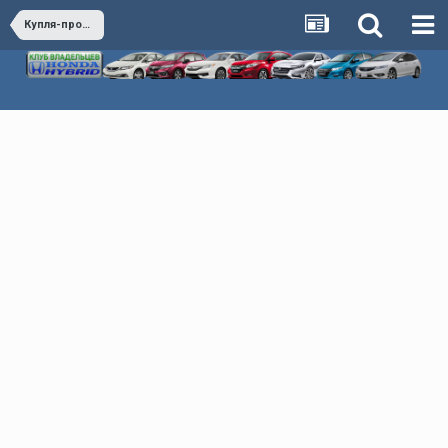
Купля-продажа - Покупка и продажа всего, что связано с машиной