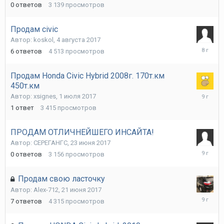
0
ответов
3 139
просмотров
2017
Продам civic
Автор:
koskol
,
4 августа 2017
29
6
ответов
4 513
просмотров
августа
2017
Продам Honda Civic Hybrid 2008г. 170т.км
450т.км
1
Автор:
xsignes
,
1 июля 2017
августа
1
ответ
3 415
просмотров
2017
ПРОДАМ ОТЛИЧНЕЙШЕГО ИНСАЙТА!
Автор:
СЕРЕГАНГС
,
23 июня 2017
23
0
ответов
3 156
просмотров
июня
2017
Продам свою ласточку
Автор:
Alex-712
,
21 июня 2017
23
7
ответов
4 315
просмотров
июня
2017