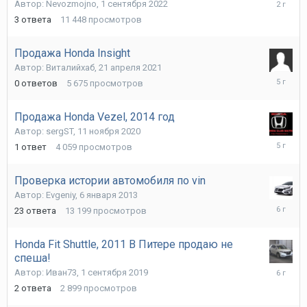
21
Автор:
Nevozmojno
,
1 сентября 2022
марта
3
ответа
11 448
просмотров
2024
Продажа Honda Insight
Автор:
Виталийхаб
,
21 апреля 2021
21
0
ответов
5 675
просмотров
апреля
2021
Продажа Honda Vezel, 2014 год
Автор:
sergST
,
11 ноября 2020
11
1
ответ
4 059
просмотров
ноября
2020
Проверка истории автомобиля по vin
Автор:
Evgeniy
,
6 января 2013
9
23
ответа
13 199
просмотров
апреля
2020
Honda Fit Shuttle, 2011 В Питере продаю не
спеша!
8
Автор:
Иван73
,
1 сентября 2019
сентябр
2
ответа
2 899
просмотров
2019