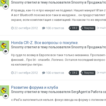
Snoomy
ответил в тему пользователя
Snoomy
в
Продажа/по
И правда, как-то я про мануал не подумал. Нашел мануал! 81ая
А вот Bluetooth похоже все-таки в мазурике... он предоставля
экране, если комплектация с навигацией. На каком-то из европей
22 октября 2012
100 ответов
(и ещё
CR-Z
Покупка
Honda CR-Z. Все вопросы о покупке.
Snoomy
ответил в тему пользователя
Snoomy
в
Продажа/по
Ну судя по всему в Европе все-таки только механика. Пролазил 
финский... Про bt - спасибо. Логично. Остался последний воп
на километры-литры.
21 октября 2012
100 ответов
(и ещё
CR-Z
Покупка
Развитие форума и клуба
Snoomy
ответил в тему пользователя
SergAgent
в
Работа с
c iPad'а залогиниться нельзя. фокус ввода на форму с логином-