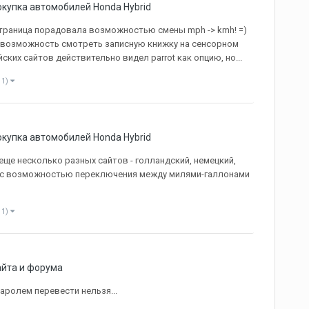
купка автомобилей Honda Hybrid
 страница порадовала возможностью смены mph -> kmh! =)
ет возможность смотреть записную книжку на сенсорном
ских сайтов действительно видел parrot как опцию, но...
 1)
купка автомобилей Honda Hybrid
еще несколько разных сайтов - голландский, немецкий,
рос с возможностью переключения между милями-галлонами
 1)
айта и форума
паролем перевести нельзя...